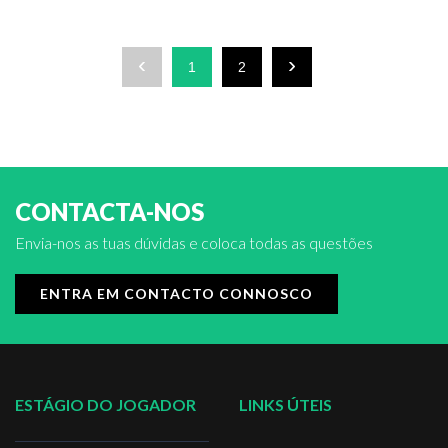
‹
›
1
2
CONTACTA-NOS
Envia-nos as tuas dúvidas e coloca todas as questões
ENTRA EM CONTACTO CONNOSCO
ESTÁGIO DO JOGADOR
LINKS ÚTEIS