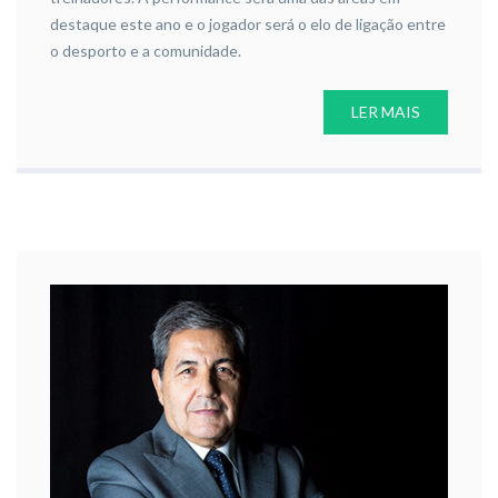
destaque este ano e o jogador será o elo de ligação entre
o desporto e a comunidade.
LER MAIS