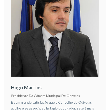
Hugo Martins
Presidente Da Câmara Municipal De Odivelas
É com grande satisfação que o Concelho de Odivelas
acolhe e se associa, ao Estágio do Jogador. Este é mais