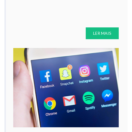
LER MAIS