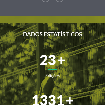
DADOS ESTATÍSTICOS
23
Edições
1331