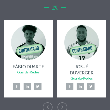
FÁBIO DUARTE
JOSUÉ
Guarda-Redes
DUVERGER
Guarda-Redes