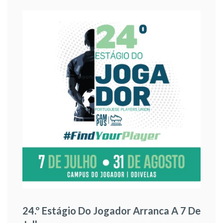
24.º Estágio Do Jogador Arranca A 7 De