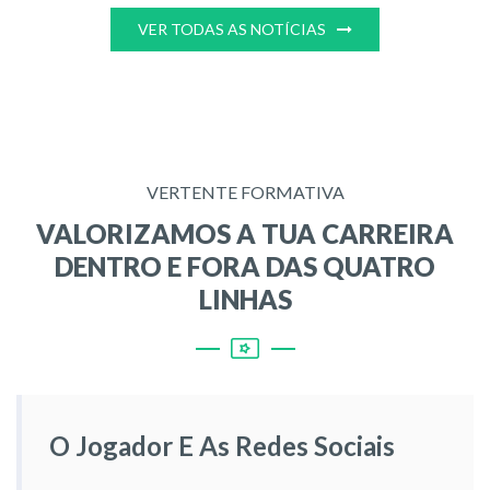
VER TODAS AS NOTÍCIAS
VERTENTE FORMATIVA
VALORIZAMOS A TUA CARREIRA
DENTRO E FORA DAS QUATRO
LINHAS
O Jogador E As Redes Sociais