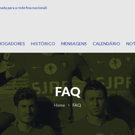
da para a rede fixa nacional)
JOGADORES
HISTÓRICO
MENSAGENS
CALENDÁRIO
NOT
FAQ
Home
FAQ