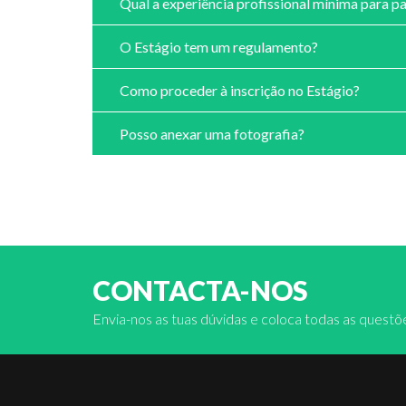
Qual a experiência profissional mínima para pa
O Estágio tem um regulamento?
Como proceder à inscrição no Estágio?
Posso anexar uma fotografia?
CONTACTA-NOS
Envia-nos as tuas dúvidas e coloca todas as questõ