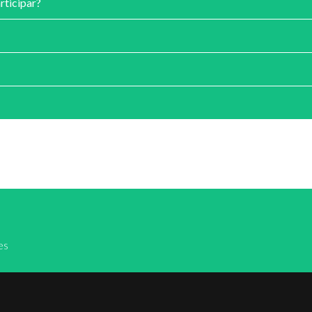
rticipar?
es