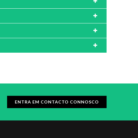
ENTRA EM CONTACTO CONNOSCO