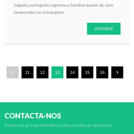
Jogador português regressa a Setúbal depois de sete
temporadas no estrangeiro.
LER MAIS
‹
›
11
12
13
14
15
16
CONTACTA-NOS
Envia-nos as tuas dúvidas e coloca todas as questões