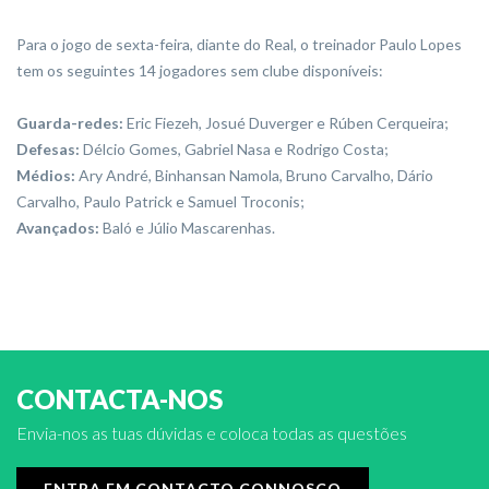
Para o jogo de sexta-feira, diante do Real, o treinador Paulo Lopes
tem os seguintes 14 jogadores sem clube disponíveis:
Guarda-redes:
Eric Fiezeh, Josué Duverger e Rúben Cerqueira;
Defesas:
Délcio Gomes, Gabriel Nasa e Rodrigo Costa;
Médios:
Ary André, Binhansan Namola, Bruno Carvalho, Dário
Carvalho, Paulo Patrick e Samuel Troconis;
Avançados:
Baló e Júlio Mascarenhas.
CONTACTA-NOS
Envia-nos as tuas dúvidas e coloca todas as questões
ENTRA EM CONTACTO CONNOSCO