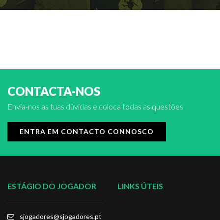
CONTACTA-NOS
Envia-nos as tuas dúvidas e coloca todas as questões
ENTRA EM CONTACTO CONNOSCO
ESTÁGIO DO JOGADOR
LINKS ÚTEIS
sjogadores@sjogadores.pt