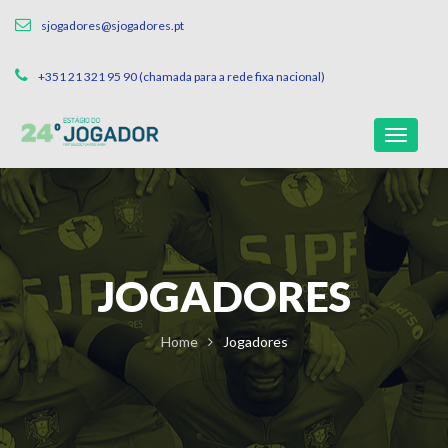
sjogadores@sjogadores.pt
+351 21 321 95 90 (chamada para a rede fixa nacional)
JOGADORES
Home
Jogadores