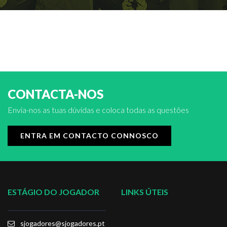
CONTACTA-NOS
Envia-nos as tuas dúvidas e coloca todas as questões
ENTRA EM CONTACTO CONNOSCO
ESTÁGIO DO JOGADOR
LINKS ÚTEIS
sjogadores@sjogadores.pt