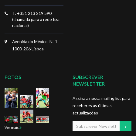
T: +351 213 219 590
(chamada para a rede fixa
nacional)
Avenida do México, N.º 1
1000-206 Lisboa
FOTOS
SUBSCREVER
NEWSLETTER
Assina a nossa mailing list para
receberes as últimas
actualizações
Ver mais